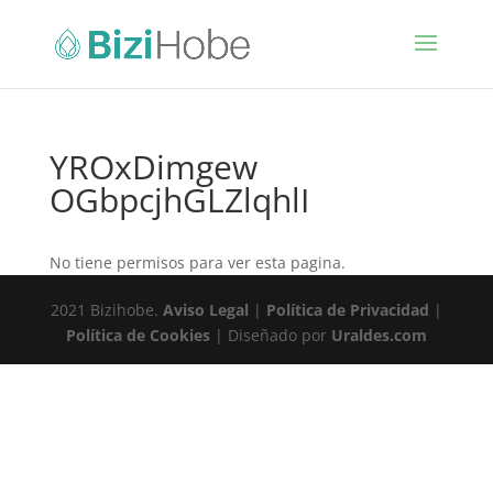
YROxDimgew
OGbpcjhGLZlqhlI
No tiene permisos para ver esta pagina.
2021 Bizihobe.
Aviso Legal
|
Política de Privacidad
|
Política de Cookies
| Diseñado por
Uraldes.com