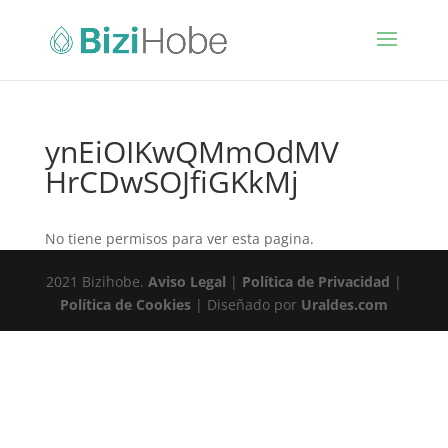
ynEiOIKwQMmOdMV
HrCDwSOJfiGKkMj
No tiene permisos para ver esta pagina.
2021 Bizihobe.
Aviso Legal
|
Política de Privacidad
|
Política de Cookies
| Diseñado por
Uraldes.com