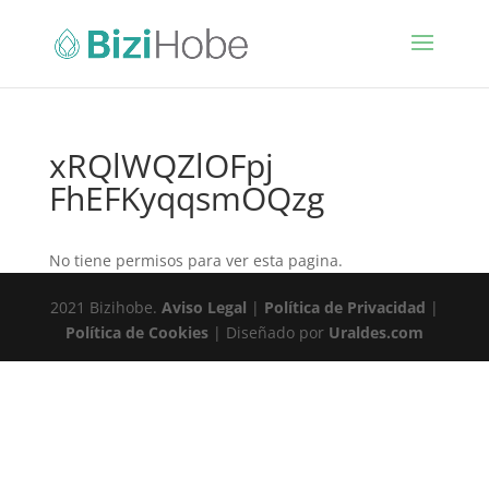
xRQlWQZlOFpj
FhEFKyqqsmOQzg
No tiene permisos para ver esta pagina.
2021 Bizihobe.
Aviso Legal
|
Política de Privacidad
|
Política de Cookies
| Diseñado por
Uraldes.com