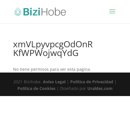
xmVLpyvpcgOdOnR
KfWPWojwqYdG
No tiene permisos para ver esta pagina.
2021 Bizihobe.
Aviso Legal
|
Política de Privacidad
|
Política de Cookies
| Diseñado por
Uraldes.com