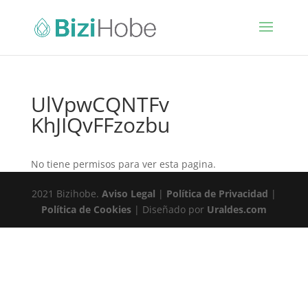
UlVpwCQNTFv
KhJIQvFFzozbu
No tiene permisos para ver esta pagina.
2021 Bizihobe.
Aviso Legal
|
Política de Privacidad
|
Política de Cookies
| Diseñado por
Uraldes.com