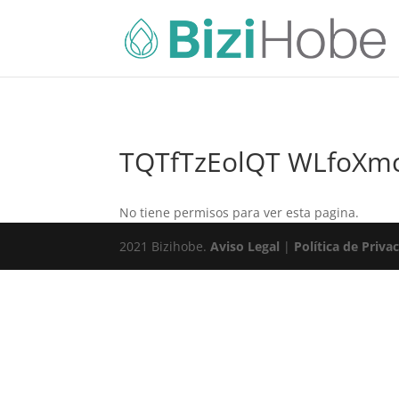
TQTfTzEolQT WLfoXm
No tiene permisos para ver esta pagina.
2021 Bizihobe.
Aviso Legal
|
Política de Priva