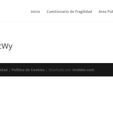
Inicio
Cuestionario de Fragilidad
Área Púb
cWy
cidad
|
Política de Cookies
| Diseñado por
Uraldes.com