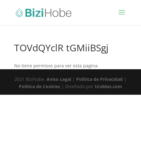
TOVdQYclR tGMiiBSgj
No tiene permisos para ver esta pagina.
2021 Bizihobe.
Aviso Legal
|
Política de Privacidad
|
Política de Cookies
| Diseñado por
Uraldes.com