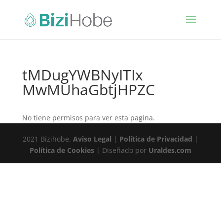
tMDugYWBNyITIx
MwMUhaGbtjHPZC
No tiene permisos para ver esta pagina.
2021 Bizihobe.
Aviso Legal
|
Política de Privacidad
|
Política de Cookies
| Diseñado por
Uraldes.com