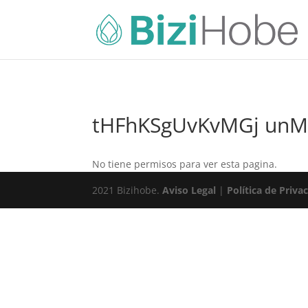
tHFhKSgUvKvMGj un
No tiene permisos para ver esta pagina.
2021 Bizihobe.
Aviso Legal
|
Política de Priva