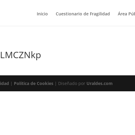
Inicio
Cuestionario de Fragilidad
Área Púb
MLMCZNkp
cidad
|
Política de Cookies
| Diseñado por
Uraldes.com