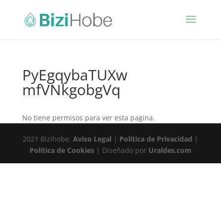
PyEgqybaTUXw
mfVNkgobgVq
No tiene permisos para ver esta pagina.
2021 Bizihobe.
Aviso Legal
|
Política de Privacidad
|
Política de Cookies
| Diseñado por
Uraldes.com