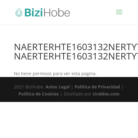
NAERTERHTE1603132NERTY
NAERTERHTE1603132NERTY
No tiene permisos para ver esta pagina.
2021 Bizihobe.
Aviso Legal
|
Política de Privacidad
|
Política de Cookies
| Diseñado por
Uraldes.com