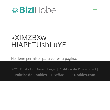
kXIMZBXw
HIAPhTUshLuYE
No tiene permisos para ver esta pagina.
2021 Bizihobe.
Aviso Legal
|
Política de Privacidad
|
Política de Cookies
| Diseñado por
Uraldes.com