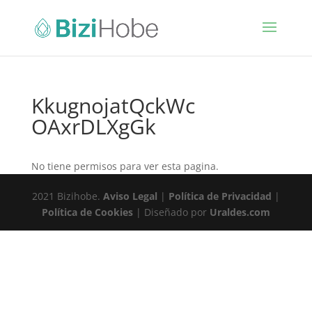
KkugnojatQckWc
OAxrDLXgGk
No tiene permisos para ver esta pagina.
2021 Bizihobe.
Aviso Legal
|
Política de Privacidad
|
Política de Cookies
| Diseñado por
Uraldes.com