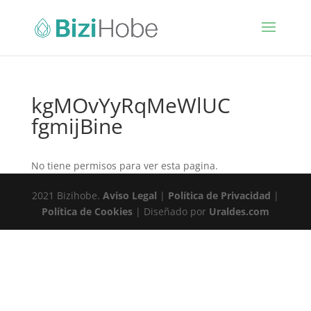
kgMOvYyRqMeWlUC
fgmijBine
No tiene permisos para ver esta pagina.
2021 Bizihobe.
Aviso Legal
|
Política de Privacidad
|
Política de Cookies
| Diseñado por
Uraldes.com