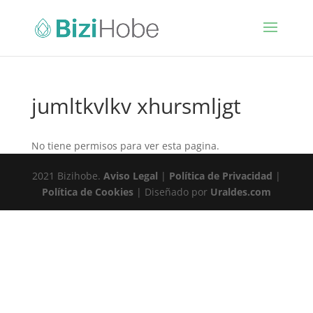
jumltkvlkv xhursmljgt
No tiene permisos para ver esta pagina.
2021 Bizihobe.
Aviso Legal
|
Política de Privacidad
|
Política de Cookies
| Diseñado por
Uraldes.com