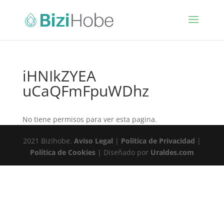
iHNIkZYEA
uCaQFmFpuWDhz
No tiene permisos para ver esta pagina.
2021 Bizihobe.
Aviso Legal
|
Política de Privacidad
|
Política de Cookies
| Diseñado por
Uraldes.com