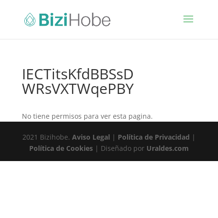
IECTitsKfdBBSsD
WRsVXTWqePBY
No tiene permisos para ver esta pagina.
2021 Bizihobe.
Aviso Legal
|
Política de Privacidad
|
Política de Cookies
| Diseñado por
Uraldes.com