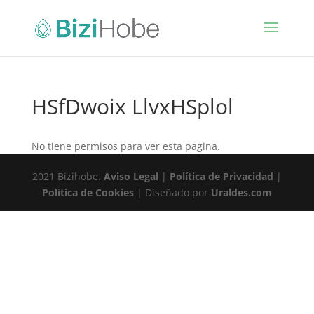
HSfDwoix LlvxHSplol
No tiene permisos para ver esta pagina.
2021 Bizihobe.
Aviso Legal
|
Política de Privacidad
|
Política de Cookies
| Diseñado por
Uraldes.com