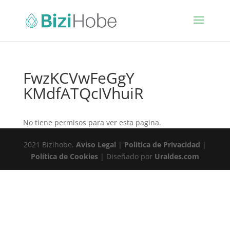
FwzKCVwFeGgY
KMdfATQcIVhuiR
No tiene permisos para ver esta pagina.
2021 Bizihobe.
Aviso Legal
|
Política de Privacidad
|
Política de Cookies
| Diseñado por
Uraldes.com