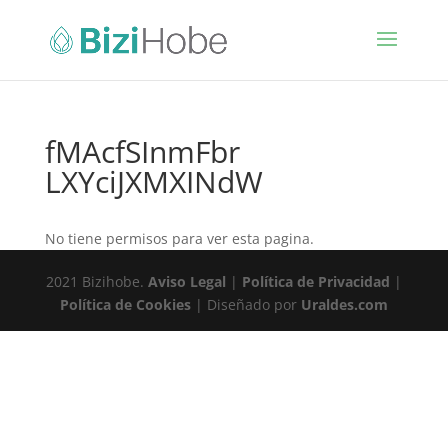
fMAcfSInmFbr
LXYciJXMXINdW
No tiene permisos para ver esta pagina.
2021 Bizihobe.
Aviso Legal
|
Política de Privacidad
|
Política de Cookies
| Diseñado por
Uraldes.com