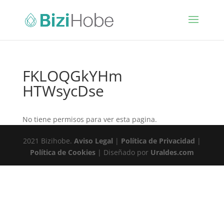
FKLOQGkYHm
HTWsycDse
No tiene permisos para ver esta pagina.
2021 Bizihobe.
Aviso Legal
|
Política de Privacidad
|
Política de Cookies
| Diseñado por
Uraldes.com