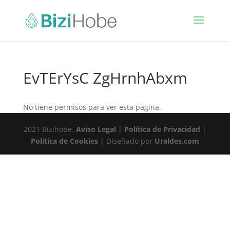
EvTErYsC ZgHrnhAbxm
No tiene permisos para ver esta pagina.
2021 Bizihobe.
Aviso Legal
|
Política de Privacidad
|
Política de Cookies
| Diseñado por
Uraldes.com