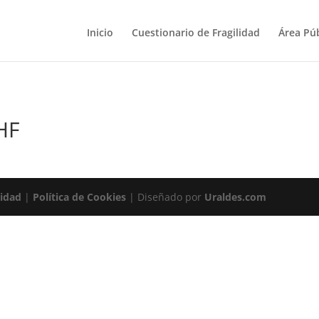
Inicio
Cuestionario de Fragilidad
Área Púb
HF
cidad
|
Política de Cookies
| Diseñado por
Uraldes.com