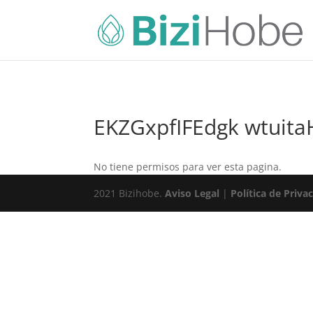
EKZGxpfIFEdgk wtuita
No tiene permisos para ver esta pagina.
2021 Bizihobe.
Aviso Legal
|
Política de Priva