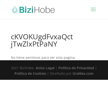
cKVOKUgdFvxaQct
jTwZlxPtPaNY
No tiene permisos para ver esta pagina.
2021 Bizihobe.
Aviso Legal
|
Política de Privacidad
|
Política de Cookies
| Diseñado por
Uraldes.com