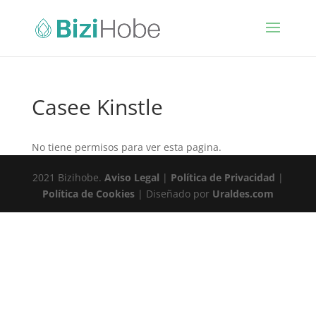
Casee Kinstle
No tiene permisos para ver esta pagina.
2021 Bizihobe.
Aviso Legal
|
Política de Privacidad
|
Política de Cookies
| Diseñado por
Uraldes.com