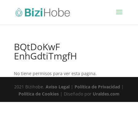
BQtDoKwF
EnhGdtiTmgfH
No tiene permisos para ver esta pagina.
2021 Bizihobe.
Aviso Legal
|
Política de Privacidad
|
Política de Cookies
| Diseñado por
Uraldes.com