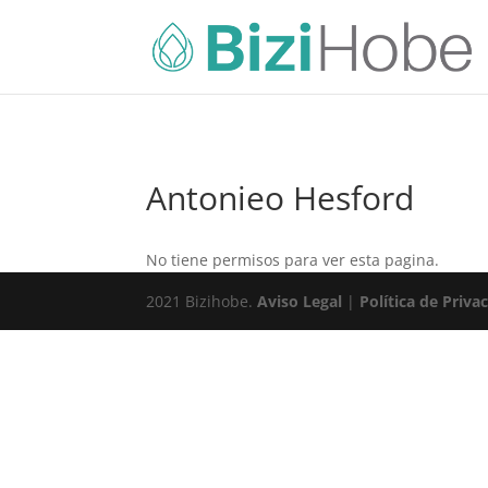
Antonieo Hesford
No tiene permisos para ver esta pagina.
2021 Bizihobe.
Aviso Legal
|
Política de Priva