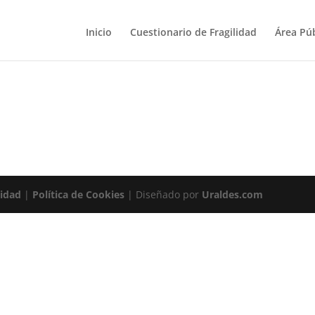
Inicio
Cuestionario de Fragilidad
Área Púb
cidad
|
Política de Cookies
| Diseñado por
Uraldes.com